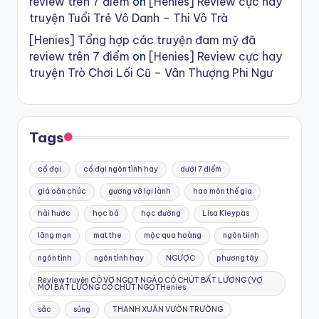
review trên 7 điểm
on
[Henies] Review cực hay
truyện Tuổi Trẻ Vô Danh – Thi Vô Trà
[Henies] Tổng hợp các truyện đam mỹ đã
review trên 7 điểm
on
[Henies] Review cực hay
truyện Trò Chơi Lối Cũ – Vân Thượng Phi Ngư
Tags
cổ đại
cổ đại ngôn tình hay
dưới 7 điểm
giá oản chúc
gương vỡ lại lành
hao môn thế gia
hài hước
học bá
học đường
Lisa Kleypas
lãng mạn
mat the
mộc qua hoàng
ngôn tiinh
ngôn tình
ngôn tình hay
NGƯỢC
phương tây
Review truyện CÔ VỢ NGỌT NGÀO CÓ CHÚT BẤT LƯƠNG (VỢ
MỚI BẤT LƯƠNG CÓ CHÚT NGỌTHenies
sắc
sủng
THANH XUÂN VƯỜN TRƯỜNG