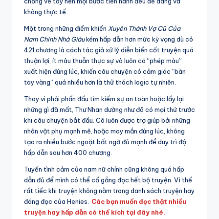
chồng về tay nên mọi bước tiến hành đều dễ dàng và
không thực tế.
Một trong những điểm khiến
Xuyên Thành Vợ Cũ Của
Nam Chính Nhà Giàu
kém hấp dẫn hơn mức kỳ vọng dù có
421 chương là cách tác giả xử lý diễn biến cốt truyện quá
thuận lợi, ít mâu thuẫn thực sự và luôn có “phép màu”
xuất hiện đúng lúc, khiến câu chuyện có cảm giác “bàn
tay vàng” quá nhiều hơn là thử thách logic tự nhiên.
Thay vì phải phấn đấu tìm kiếm sự an toàn hoặc lấy lại
những gì đã mất, Thư Nhan dường như đã có mọi thứ trước
khi câu chuyện bắt đầu. Cô luôn được trợ giúp bởi những
nhân vật phụ mạnh mẽ, hoặc may mắn đúng lúc, không
tạo ra nhiều bước ngoặt bất ngờ đủ mạnh để duy trì độ
hấp dẫn sau hơn 400 chương.
Tuyến tình cảm của nam nữ chính cũng không quá hấp
dẫn đủ để mình có thể cố gắng đọc hết bộ truyện. Vì thế
rất tiếc khi truyện không nằm trong danh sách truyện hay
đáng đọc của Henies.
Các bạn muốn đọc thật nhiều
truyện hay hấp dẫn có thể kích tại đây nhé.