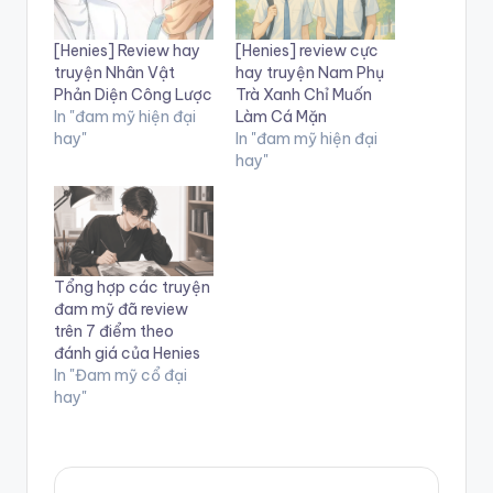
[Henies] Review hay
[Henies] review cực
truyện Nhân Vật
hay truyện Nam Phụ
Phản Diện Công Lược
Trà Xanh Chỉ Muốn
In "đam mỹ hiện đại
Làm Cá Mặn
hay"
In "đam mỹ hiện đại
hay"
Tổng hợp các truyện
đam mỹ đã review
trên 7 điểm theo
đánh giá của Henies
In "Đam mỹ cổ đại
hay"