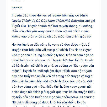
Review:
Truyện tiếp theo Henies sẽ review hôm nay có tên là
Xuyên Thành Vợ Cũ Của Nam Chính Nhà Giàu
của tác giả
Tuyết Gia. Truyện thuộc thể loại xuyên không, nữ cường,
điền văn, chủ yếu xoay quanh nhân vật nữ chính xuyên
không vào thân phận vợ cũ của một nam chính giàu có.
Henies lúc ban đầu cũng hy vọng sẽ đọc được một bộ
truyện thật hấp dẫn với motip nữ chính Thư Nhan xuyên
vào một phụ nữ từng bị chồng ly hôn, trả thù nam cặn bã
giành lại tài sản và con cái. Truyện hứa hẹn là bức tranh
về hành trình nữ chính tự chủ, tự cường và “lật ngược vận
mệnh”. Tuy nhiên, trải nghiệm thực tế khi đọc bộ truyện
này cho thấy khá nhiều vấn đề trong cốt truyện và logic.
Đặc biệt là việc nhân vật nữ chính được tác giả sắp đặt
bàn tay vàng quá mức, nhiều tình huống xoay quanh nữ
chính được nữ chính giải quyết gọn trơn khiến truyện thiếu
độ hấp dẫn cần thiết cho một tác phẩm hơn 400 chương.
Nữ chính dễ dàng có được khối tài sản khổng lồ của