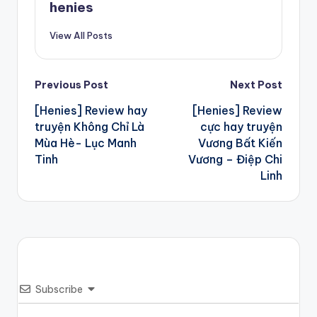
henies
View All Posts
Post
Previous Post
Next Post
[Henies] Review hay
[Henies] Review
navigation
truyện Không Chỉ Là
cực hay truyện
Mùa Hè- Lục Manh
Vương Bất Kiến
Tinh
Vương – Điệp Chi
Linh
Subscribe