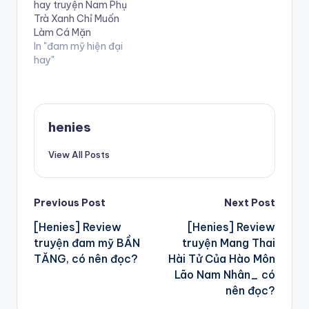
hay truyện Nam Phụ
Trà Xanh Chỉ Muốn
Làm Cá Mặn
In "đam mỹ hiện đại
hay"
henies
View All Posts
Post
Previous Post
Next Post
[Henies] Review
[Henies] Review
navigation
truyện đam mỹ BẦN
truyện Mang Thai
TĂNG, có nên đọc?
Hài Tử Của Hào Môn
Lão Nam Nhân_ có
nên đọc?