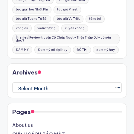
Tác giả: Triệu Thập Dư
tác giả Bắc Nam
tác giả Hoa Nhật Phi
tác giả Priest
tác giả Tương Tử Bối
tác giả Vu Triết
tổng tài
võng du
vườn trường
xuyên không
[henies]Review truyện Cố Chấp Ngọt - Triệu Thập Dư - có nên
đọc?
ĐAM MỸ
Đam mỹ cổ đại hay
ĐÔ THỊ
đam mỹ hay
Archives
Archives
Pages
About us