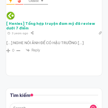
Oldest
[ Henies] Tổng hợp truyện đam mỹ đã review
dưới 7 điểm
3 years ago
[…] NGHE NÓI ẢNH ĐẾ CÓ HẬU TRƯỜNG […]
Reply
0
Tìm kiếm