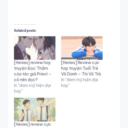
Related posts:
[Henies] review hay
[Henies] Review cực
truyện Đọc Thầm
hay truyện Tuổi Trẻ
của tác giả Priest –
Vô Danh – Thi Vô Trà
có nên đọc?
In "đam mỹ hiện đại
In "đam mỹ hiện đại
hay"
hay"
[Henies] review cực