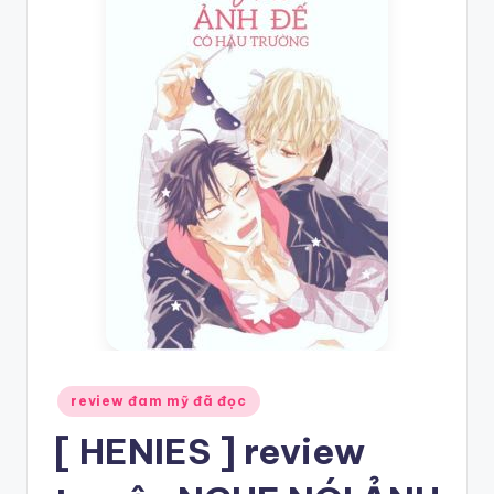
mỹ
hay
nhất
Posted
review đam mỹ đã đọc
in
[ HENIES ] review