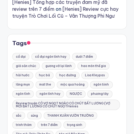
[Henies] Tổng hợp các truyện đam mỹ đã
review trên 7 điểm
on
[Henies] Review cực hay
truyện Trò Chơi Lối Cũ – Vân Thượng Phi Ngư
Tags
cổ đại
cổ đại ngôn tình hay
dưới 7 điểm
giá oản chúc
gương vỡ lại lành
hao môn thế gia
hài hước
học bá
học đường
Lisa Kleypas
lãng mạn
mat the
mộc qua hoàng
ngôn tiinh
ngôn tình
ngôn tình hay
NGƯỢC
phương tây
Review truyện CÔ VỢ NGỌT NGÀO CÓ CHÚT BẤT LƯƠNG (VỢ
MỚI BẤT LƯƠNG CÓ CHÚT NGỌTHenies
sắc
sủng
THANH XUÂN VƯỜN TRƯỜNG
trinh thám
trên 7 điểm
trọng sinh