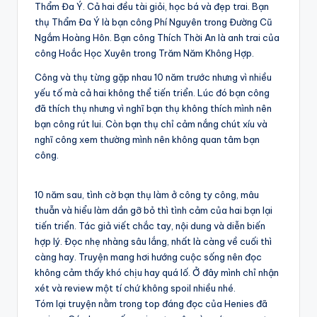
Thẩm Đa Ý. Cả hai đều tài giỏi, học bá và đẹp trai. Bạn
thụ Thẩm Đa Ý là bạn công Phí Nguyên trong Đường Cũ
Ngắm Hoàng Hôn. Bạn công Thích Thời An là anh trai của
công Hoắc Học Xuyên trong Trăm Năm Không Hợp.
Công và thụ từng gặp nhau 10 năm trước nhưng vì nhiều
yếu tố mà cả hai không thể tiến triển. Lúc đó bạn công
đã thích thụ nhưng vì nghĩ bạn thụ không thích mình nên
bạn công rút lui. Còn bạn thụ chỉ cảm nắng chút xíu và
nghĩ công xem thường mình nên không quan tâm bạn
công.
10 năm sau, tình cờ bạn thụ làm ở công ty công, mâu
thuẫn và hiểu làm dần gỡ bỏ thì tình cảm của hai bạn lại
tiến triển. Tác giả viết chắc tay, nội dung và diễn biến
hợp lý. Đọc nhẹ nhàng sâu lắng, nhất là càng về cuối thì
càng hay. Truyện mang hơi hướng cuộc sống nên đọc
không cảm thấy khó chịu hay quá lố. Ở đây mình chỉ nhận
xét và review một tí chứ không spoil nhiều nhé.
Tóm lại truyện nằm trong top đáng đọc của Henies đã