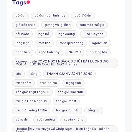
Tags
cổ đại
cổ đại ngôn tình hay
dưới 7 điểm
giá oản chúc
gương vỡ lại lành
hao môn thế gia
hài hước
học bá
học đường
Lisa Kleypas
lãng mạn
mat the
mộc qua hoàng
ngôn tiinh
ngôn tình
ngôn tình hay
NGƯỢC
phương tây
Review truyện CÔ VỢ NGỌT NGÀO CÓ CHÚT BẤT LƯƠNG (VỢ
MỚI BẤT LƯƠNG CÓ CHÚT NGỌTHenies
sắc
sủng
THANH XUÂN VƯỜN TRƯỜNG
trinh thám
trên 7 điểm
trọng sinh
Tác giả: Triệu Thập Dư
tác giả Bắc Nam
tác giả Hoa Nhật Phi
tác giả Priest
tác giả Tương Tử Bối
tác giả Vu Triết
tổng tài
võng du
vườn trường
xuyên không
[henies]Review truyện Cố Chấp Ngọt - Triệu Thập Dư - có nên
đọc?