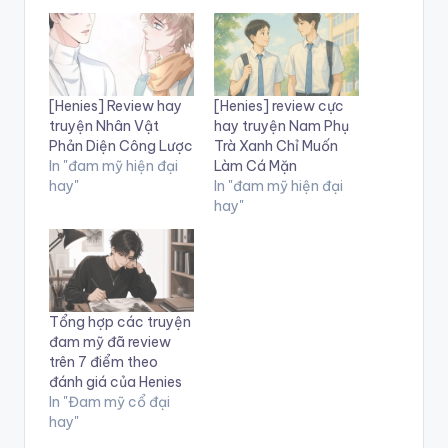
[Henies] Review hay
[Henies] review cực
truyện Nhân Vật
hay truyện Nam Phụ
Phản Diện Công Lược
Trà Xanh Chỉ Muốn
In "đam mỹ hiện đại
Làm Cá Mặn
hay"
In "đam mỹ hiện đại
hay"
Tổng hợp các truyện
đam mỹ đã review
trên 7 điểm theo
đánh giá của Henies
In "Đam mỹ cổ đại
hay"