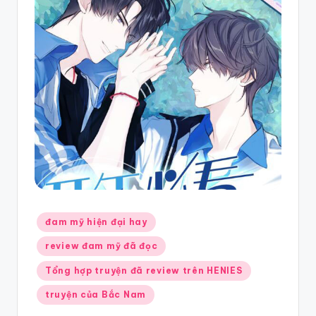
mỹ
hay
nhất
Posted
đam mỹ hiện đại hay
in
review đam mỹ đã đọc
Tổng hợp truyện đã review trên HENIES
truyện của Bắc Nam