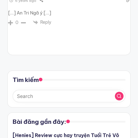
6 years ago
[…] An Tri Ngã ý […]
Reply
0
Tìm kiếm
Bài đăng gần đây:
[Henies] Review cực hay truyện Tuổi Trẻ Vô