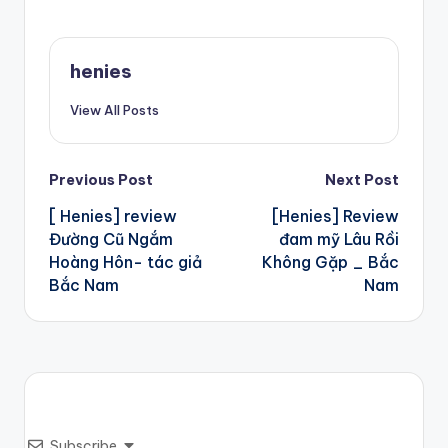
henies
View All Posts
Post
Previous Post
Next Post
[ Henies] review
[Henies] Review
navigation
Đường Cũ Ngắm
đam mỹ Lâu Rồi
Hoàng Hôn- tác giả
Không Gặp _ Bắc
Bắc Nam
Nam
Subscribe