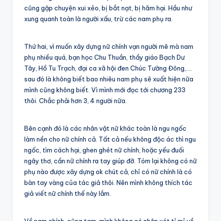
cũng gặp chuyện xui xẻo, bị bắt nạt, bị hãm hại. Hầu như
xung quanh toàn là người xấu, trừ các nam phụ ra.
Thứ hai, vì muốn xây dựng nữ chính vạn người mê mà nam
phụ nhiều quá, bạn học Chu Thuần, thầy giáo Bạch Dư
Tây, Hồ Tu Trạch, đại ca xã hội đen Chúc Tường Đông,….
sau đó là không biết bao nhiêu nam phụ sẽ xuất hiện nữa
mình cũng không biết. Vì mình mới đọc tới chương 233
thôi. Chắc phải hơn 3, 4 người nữa.
Bên cạnh đó là các nhân vật nữ khác toàn là ngu ngốc
làm nền cho nữ chính cả. Tất cả nếu không độc ác thì ngu
ngốc, tìm cách hại, ghen ghét nữ chính, hoặc yếu đuối
ngây thơ, cần nữ chính ra tay giúp đỡ. Tóm lại không có nữ
phụ nào được xây dựng ok chút cả, chỉ có nữ chính là có
bàn tay vàng của tác giả thôi. Nên mình không thích tác
giả viết nữ chính thế này lắm.