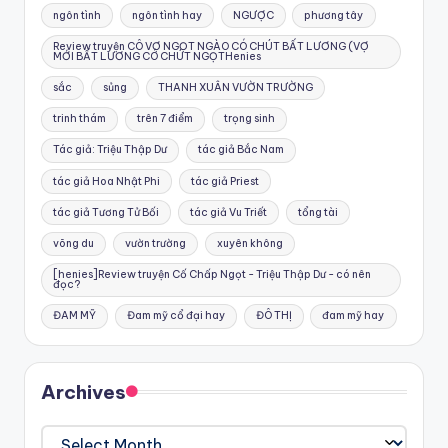
ngôn tình
ngôn tình hay
NGƯỢC
phương tây
Review truyện CÔ VỢ NGỌT NGÀO CÓ CHÚT BẤT LƯƠNG (VỢ
MỚI BẤT LƯƠNG CÓ CHÚT NGỌTHenies
sắc
sủng
THANH XUÂN VƯỜN TRƯỜNG
trinh thám
trên 7 điểm
trọng sinh
Tác giả: Triệu Thập Dư
tác giả Bắc Nam
tác giả Hoa Nhật Phi
tác giả Priest
tác giả Tương Tử Bối
tác giả Vu Triết
tổng tài
võng du
vườn trường
xuyên không
[henies]Review truyện Cố Chấp Ngọt - Triệu Thập Dư - có nên
đọc?
ĐAM MỸ
Đam mỹ cổ đại hay
ĐÔ THỊ
đam mỹ hay
Archives
Archives