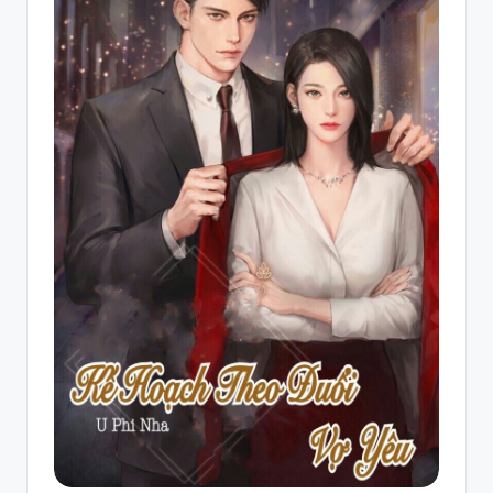
mỹ
hay
nhất