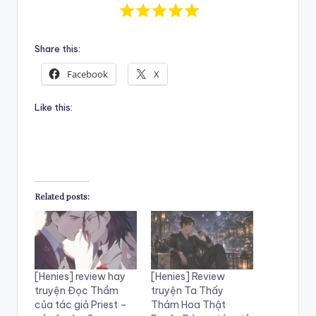
Share this:
Facebook
X
Like this:
Related posts:
[Henies] review hay
[Henies] Review
truyện Đọc Thầm
truyện Ta Thấy
của tác giả Priest –
Thám Hoa Thật