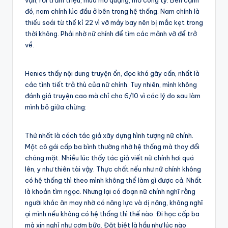
vạn, rồi trăm triệu, mua mỏ quặng, mở công ty. Bên cạnh
đó, nam chính lúc đầu ở bên trong hệ thống. Nam chính là
thiếu soái từ thế kỉ 22 vì vỡ máy bay nên bị mắc kẹt trong
thời không. Phải nhờ nữ chính để tìm các mảnh vỡ để trở
về.
Henies thấy nội dung truyện ổn, đọc khá gây cấn, nhất là
các tình tiết trả thù của nữ chính. Tuy nhiên, mình không
đánh giá truyện cao mà chỉ cho 6/10 vì các lý do sau làm
mình bỏ giữa chừng:
Thứ nhất là cách tác giả xây dựng hình tượng nữ chính.
Một cô gái cấp ba bình thường nhờ hệ thống mà thay đổi
chóng mặt. Nhiều lúc thấy tác giả viết nữ chính hơi quá
lên, y như thiên tài vậy. Thực chất nếu như nữ chính không
có hệ thống thì theo mình không thể làm gì được cả. Nhất
là khoản tìm ngọc. Nhưng lại có đoạn nữ chính nghĩ rằng
người khác ăn may nhờ có năng lực và dị năng, không nghĩ
ại mình nếu không có hệ thống thì thế nào. Đi học cấp ba
mà xin nghỉ như cơm bữa. Đặt biệt là hầu như lúc nào